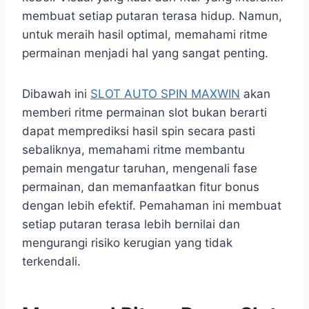
membuat setiap putaran terasa hidup. Namun,
untuk meraih hasil optimal, memahami ritme
permainan menjadi hal yang sangat penting.
Dibawah ini
SLOT AUTO SPIN MAXWIN
akan
memberi ritme permainan slot bukan berarti
dapat memprediksi hasil spin secara pasti
sebaliknya, memahami ritme membantu
pemain mengatur taruhan, mengenali fase
permainan, dan memanfaatkan fitur bonus
dengan lebih efektif. Pemahaman ini membuat
setiap putaran terasa lebih bernilai dan
mengurangi risiko kerugian yang tidak
terkendali.