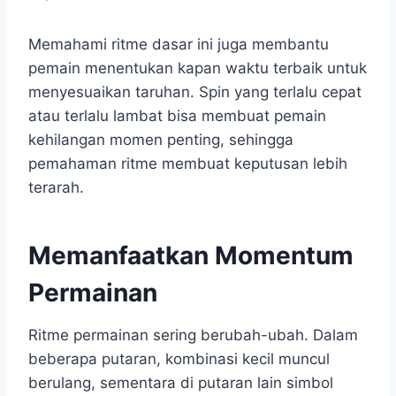
Memahami ritme dasar ini juga membantu
pemain menentukan kapan waktu terbaik untuk
menyesuaikan taruhan. Spin yang terlalu cepat
atau terlalu lambat bisa membuat pemain
kehilangan momen penting, sehingga
pemahaman ritme membuat keputusan lebih
terarah.
Memanfaatkan Momentum
Permainan
Ritme permainan sering berubah-ubah. Dalam
beberapa putaran, kombinasi kecil muncul
berulang, sementara di putaran lain simbol