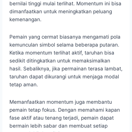
bernilai tinggi mulai terlihat. Momentum ini bisa
dimanfaatkan untuk meningkatkan peluang
kemenangan.
Pemain yang cermat biasanya mengamati pola
kemunculan simbol selama beberapa putaran.
Ketika momentum terlihat aktif, taruhan bisa
sedikit ditingkatkan untuk memaksimalkan
hasil. Sebaliknya, jika permainan terasa lambat,
taruhan dapat dikurangi untuk menjaga modal
tetap aman.
Memanfaatkan momentum juga membantu
pemain tetap fokus. Dengan memahami kapan
fase aktif atau tenang terjadi, pemain dapat
bermain lebih sabar dan membuat setiap