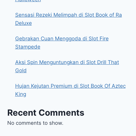
Sensasi Rezeki Melimpah di Slot Book of Ra
Deluxe
Gebrakan Cuan Menggoda di Slot Fire
Stampede
Aksi Spin Menguntungkan di Slot Drill That
Gold
Hujan Kejutan Premium di Slot Book Of Aztec
King
Recent Comments
No comments to show.