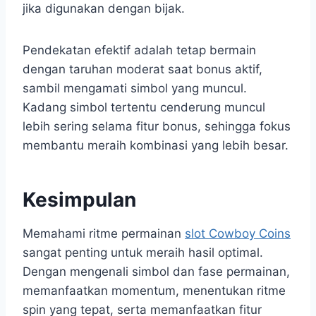
jika digunakan dengan bijak.
Pendekatan efektif adalah tetap bermain
dengan taruhan moderat saat bonus aktif,
sambil mengamati simbol yang muncul.
Kadang simbol tertentu cenderung muncul
lebih sering selama fitur bonus, sehingga fokus
membantu meraih kombinasi yang lebih besar.
Kesimpulan
Memahami ritme permainan
slot Cowboy Coins
sangat penting untuk meraih hasil optimal.
Dengan mengenali simbol dan fase permainan,
memanfaatkan momentum, menentukan ritme
spin yang tepat, serta memanfaatkan fitur