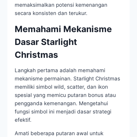
memaksimalkan potensi kemenangan
secara konsisten dan terukur.
Memahami Mekanisme
Dasar Starlight
Christmas
Langkah pertama adalah memahami
mekanisme permainan. Starlight Christmas
memiliki simbol wild, scatter, dan ikon
spesial yang memicu putaran bonus atau
pengganda kemenangan. Mengetahui
fungsi simbol ini menjadi dasar strategi
efektif.
Amati beberapa putaran awal untuk