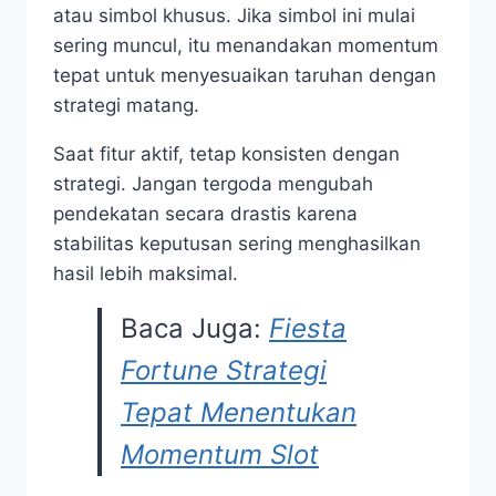
atau simbol khusus. Jika simbol ini mulai
sering muncul, itu menandakan momentum
tepat untuk menyesuaikan taruhan dengan
strategi matang.
Saat fitur aktif, tetap konsisten dengan
strategi. Jangan tergoda mengubah
pendekatan secara drastis karena
stabilitas keputusan sering menghasilkan
hasil lebih maksimal.
Baca Juga:
Fiesta
Fortune Strategi
Tepat Menentukan
Momentum Slot