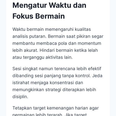
Mengatur Waktu dan
Fokus Bermain
Waktu bermain memengaruhi kualitas
analisis putaran. Bermain saat pikiran segar
membantu membaca pola dan momentum
lebih akurat. Hindari bermain ketika lelah
atau terganggu aktivitas lain.
Sesi singkat namun terencana lebih efektif
dibanding sesi panjang tanpa kontrol. Jeda
istirahat menjaga konsentrasi dan
memungkinkan strategi diterapkan lebih
disiplin.
Tetapkan target kemenangan harian agar
permainan lebih terarah. Jika target