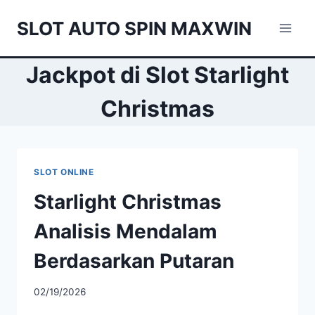
Skip
SLOT AUTO SPIN MAXWIN
to
content
Jackpot di Slot Starlight
Christmas
SLOT ONLINE
Starlight Christmas
Analisis Mendalam
Berdasarkan Putaran
02/19/2026