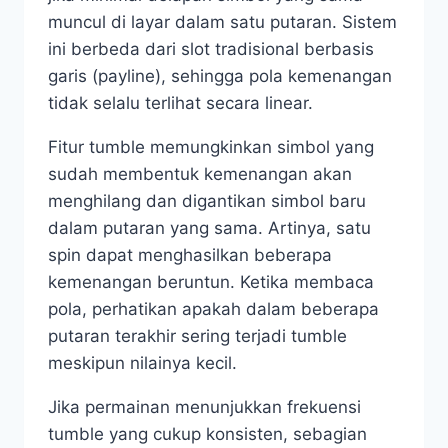
muncul di layar dalam satu putaran. Sistem
ini berbeda dari slot tradisional berbasis
garis (payline), sehingga pola kemenangan
tidak selalu terlihat secara linear.
Fitur tumble memungkinkan simbol yang
sudah membentuk kemenangan akan
menghilang dan digantikan simbol baru
dalam putaran yang sama. Artinya, satu
spin dapat menghasilkan beberapa
kemenangan beruntun. Ketika membaca
pola, perhatikan apakah dalam beberapa
putaran terakhir sering terjadi tumble
meskipun nilainya kecil.
Jika permainan menunjukkan frekuensi
tumble yang cukup konsisten, sebagian