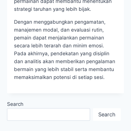
permainan dapat membantu menentukan
strategi taruhan yang lebih bijak.
Dengan menggabungkan pengamatan,
manajemen modal, dan evaluasi rutin,
pemain dapat menjalankan permainan
secara lebih terarah dan minim emosi.
Pada akhirnya, pendekatan yang disiplin
dan analitis akan memberikan pengalaman
bermain yang lebih stabil serta membantu
memaksimalkan potensi di setiap sesi.
Search
Search