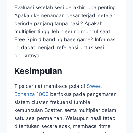
Evaluasi setelah sesi berakhir juga penting.
Apakah kemenangan besar terjadi setelah
periode panjang tanpa hasil? Apakah
multiplier tinggi lebih sering muncul saat
Free Spin dibanding base game? Informasi
ini dapat menjadi referensi untuk sesi
berikutnya.
Kesimpulan
Tips cermat membaca pola di
Sweet
Bonanza 1000
berfokus pada pengamatan
sistem cluster, frekuensi tumble,
kemunculan Scatter, serta multiplier dalam
satu sesi permainan. Walaupun hasil tetap
ditentukan secara acak, membaca ritme