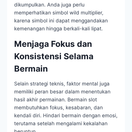
dikumpulkan. Anda juga perlu
memperhatikan simbol wild multiplier,
karena simbol ini dapat menggandakan
kemenangan hingga berkali-kali lipat.
Menjaga Fokus dan
Konsistensi Selama
Bermain
Selain strategi teknis, faktor mental juga
memiliki peran besar dalam menentukan
hasil akhir permainan. Bermain slot
membutuhkan fokus, kesabaran, dan
kendali diri. Hindari bermain dengan emosi,
terutama setelah mengalami kekalahan
beruntun.