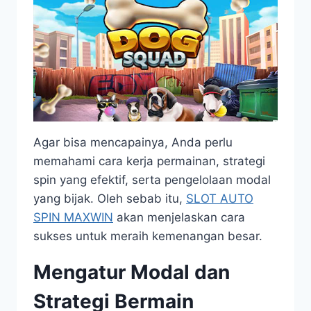
Agar bisa mencapainya, Anda perlu
memahami cara kerja permainan, strategi
spin yang efektif, serta pengelolaan modal
yang bijak. Oleh sebab itu,
SLOT AUTO
SPIN MAXWIN
akan menjelaskan cara
sukses untuk meraih kemenangan besar.
Mengatur Modal dan
Strategi Bermain