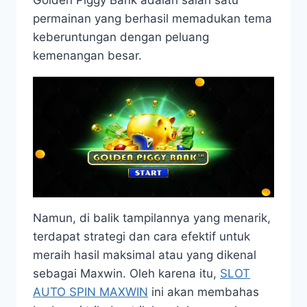
permainan yang berhasil memadukan tema
keberuntungan dengan peluang
kemenangan besar.
Namun, di balik tampilannya yang menarik,
terdapat strategi dan cara efektif untuk
meraih hasil maksimal atau yang dikenal
sebagai Maxwin. Oleh karena itu,
SLOT
AUTO SPIN MAXWIN
ini akan membahas