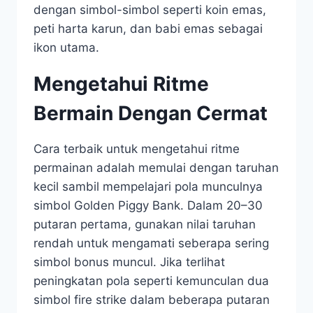
dengan simbol-simbol seperti koin emas,
peti harta karun, dan babi emas sebagai
ikon utama.
Mengetahui Ritme
Bermain Dengan Cermat
Cara terbaik untuk mengetahui ritme
permainan adalah memulai dengan taruhan
kecil sambil mempelajari pola munculnya
simbol Golden Piggy Bank. Dalam 20–30
putaran pertama, gunakan nilai taruhan
rendah untuk mengamati seberapa sering
simbol bonus muncul. Jika terlihat
peningkatan pola seperti kemunculan dua
simbol fire strike dalam beberapa putaran