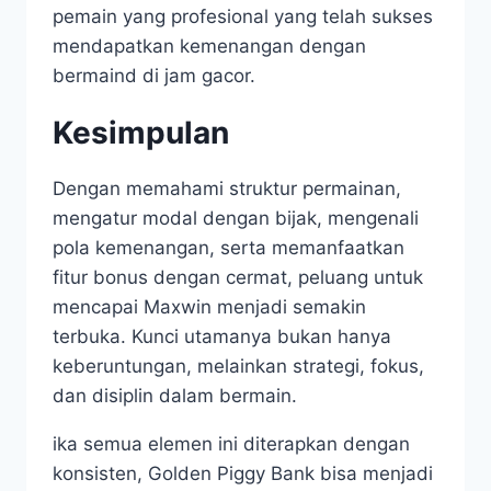
pemain yang profesional yang telah sukses
mendapatkan kemenangan dengan
bermaind di jam gacor.
Kesimpulan
Dengan memahami struktur permainan,
mengatur modal dengan bijak, mengenali
pola kemenangan, serta memanfaatkan
fitur bonus dengan cermat, peluang untuk
mencapai Maxwin menjadi semakin
terbuka. Kunci utamanya bukan hanya
keberuntungan, melainkan strategi, fokus,
dan disiplin dalam bermain.
ika semua elemen ini diterapkan dengan
konsisten, Golden Piggy Bank bisa menjadi