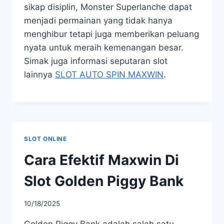
sikap disiplin, Monster Superlanche dapat
menjadi permainan yang tidak hanya
menghibur tetapi juga memberikan peluang
nyata untuk meraih kemenangan besar.
Simak juga informasi seputaran slot
lainnya
SLOT AUTO SPIN MAXWIN
.
SLOT ONLINE
Cara Efektif Maxwin Di
Slot Golden Piggy Bank
10/18/2025
Golden Piggy Bank adalah salah satu