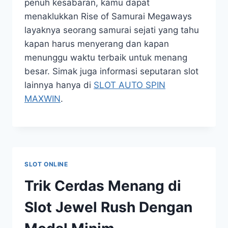
penuh kesabaran, kamu dapat
menaklukkan Rise of Samurai Megaways
layaknya seorang samurai sejati yang tahu
kapan harus menyerang dan kapan
menunggu waktu terbaik untuk menang
besar. Simak juga informasi seputaran slot
lainnya hanya di
SLOT AUTO SPIN
MAXWIN
.
SLOT ONLINE
Trik Cerdas Menang di
Slot Jewel Rush Dengan