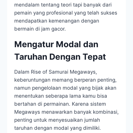
mendalam tentang teori tapi banyak dari
pemain yang profesional yang telah sukses
mendapatkan kemenangan dengan
bermain di jam gacor.
Mengatur Modal dan
Taruhan Dengan Tepat
Dalam Rise of Samurai Megaways,
keberuntungan memang berperan penting,
namun pengelolaan modal yang bijak akan
menentukan seberapa lama kamu bisa
bertahan di permainan. Karena sistem
Megaways menawarkan banyak kombinasi,
penting untuk menyesuaikan jumlah
taruhan dengan modal yang dimiliki.