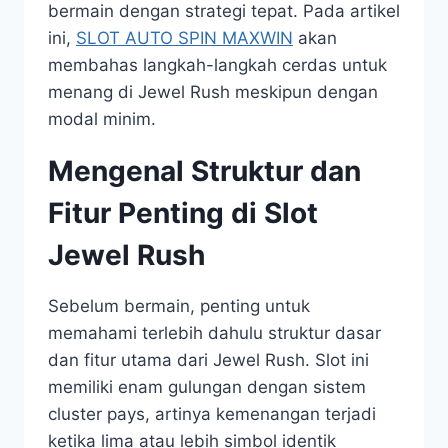
bermain dengan strategi tepat. Pada artikel
ini,
SLOT AUTO SPIN MAXWIN
akan
membahas langkah-langkah cerdas untuk
menang di Jewel Rush meskipun dengan
modal minim.
Mengenal Struktur dan
Fitur Penting di Slot
Jewel Rush
Sebelum bermain, penting untuk
memahami terlebih dahulu struktur dasar
dan fitur utama dari Jewel Rush. Slot ini
memiliki enam gulungan dengan sistem
cluster pays, artinya kemenangan terjadi
ketika lima atau lebih simbol identik