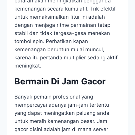
putaran akan meningkatkan pengganda
kemenangan secara kumulatif. Trik efektif
untuk memaksimalkan fitur ini adalah
dengan menjaga ritme permainan tetap
stabil dan tidak tergesa-gesa menekan
tombol spin. Perhatikan kapan
kemenangan beruntun mulai muncul,
karena itu pertanda multiplier sedang aktif
meningkat.
Bermain Di Jam Gacor
Banyak pemain profesional yang
mempercayai adanya jam-jam tertentu
yang dapat meningatkan peluang anda
untuk meraih kemenangan besar. Jam
gacor disini adalah jam di mana server