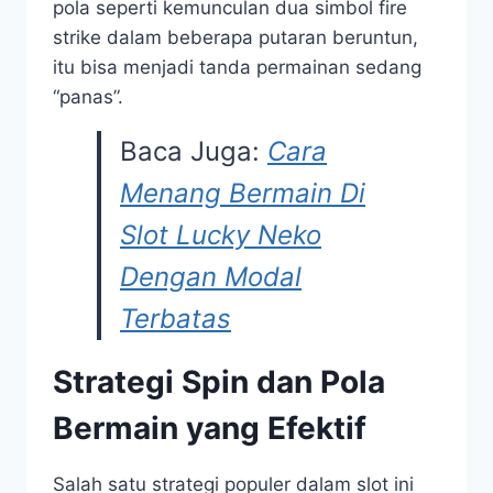
pola seperti kemunculan dua simbol fire
strike dalam beberapa putaran beruntun,
itu bisa menjadi tanda permainan sedang
“panas”.
Baca Juga:
Cara
Menang Bermain Di
Slot Lucky Neko
Dengan Modal
Terbatas
Strategi Spin dan Pola
Bermain yang Efektif
Salah satu strategi populer dalam slot ini