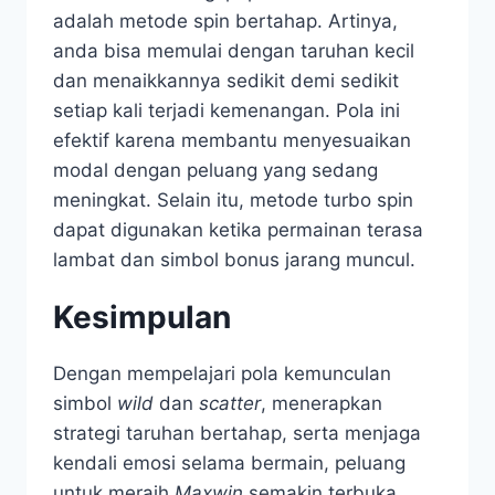
adalah metode spin bertahap. Artinya,
anda bisa memulai dengan taruhan kecil
dan menaikkannya sedikit demi sedikit
setiap kali terjadi kemenangan. Pola ini
efektif karena membantu menyesuaikan
modal dengan peluang yang sedang
meningkat. Selain itu, metode turbo spin
dapat digunakan ketika permainan terasa
lambat dan simbol bonus jarang muncul.
Kesimpulan
Dengan mempelajari pola kemunculan
simbol
wild
dan
scatter
, menerapkan
strategi taruhan bertahap, serta menjaga
kendali emosi selama bermain, peluang
untuk meraih
Maxwin
semakin terbuka