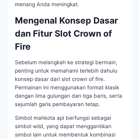
menang Anda meningkat.
Mengenal Konsep Dasar
dan Fitur Slot Crown of
Fire
Sebelum melangkah ke strategi bermain,
penting untuk memahami terlebih dahulu
konsep dasar dari slot crown of fire.
Permainan ini menggunakan format klasik
dengan lima gulungan dan tiga baris, serta
sejumlah garis pembayaran tetap.
Simbol mahkota api berfungsi sebagai
simbol wild, yang dapat menggantikan
simbol lain untuk membentuk kombinasi