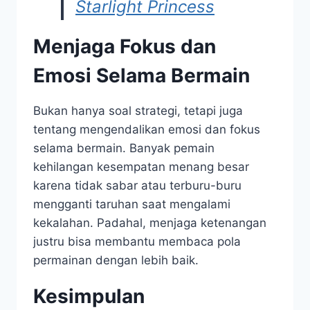
Starlight Princess
Menjaga Fokus dan
Emosi Selama Bermain
Bukan hanya soal strategi, tetapi juga
tentang mengendalikan emosi dan fokus
selama bermain. Banyak pemain
kehilangan kesempatan menang besar
karena tidak sabar atau terburu-buru
mengganti taruhan saat mengalami
kekalahan. Padahal, menjaga ketenangan
justru bisa membantu membaca pola
permainan dengan lebih baik.
Kesimpulan