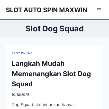
Skip
SLOT AUTO SPIN MAXWIN
to
content
Slot Dog Squad
SLOT ONLINE
Langkah Mudah
Memenangkan Slot Dog
Squad
10/18/2025
Dog Squad slot ini bukan hanya