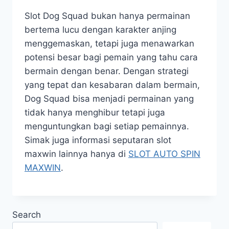
Slot Dog Squad bukan hanya permainan
bertema lucu dengan karakter anjing
menggemaskan, tetapi juga menawarkan
potensi besar bagi pemain yang tahu cara
bermain dengan benar. Dengan strategi
yang tepat dan kesabaran dalam bermain,
Dog Squad bisa menjadi permainan yang
tidak hanya menghibur tetapi juga
menguntungkan bagi setiap pemainnya.
Simak juga informasi seputaran slot
maxwin lainnya hanya di
SLOT AUTO SPIN
MAXWIN
.
Search