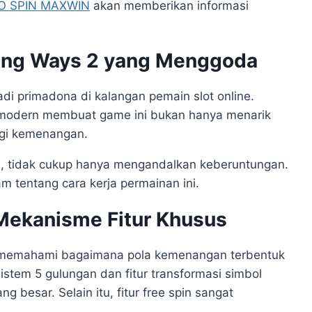
O SPIN MAXWIN
akan memberikan informasi
hjong Ways 2 yang Menggoda
di primadona di kalangan pemain slot online.
r modern membuat game ini bukan hanya menarik
segi kemenangan.
 tidak cukup hanya mengandalkan keberuntungan.
 tentang cara kerja permainan ini.
Mekanisme Fitur Khusus
 memahami bagaimana pola kemenangan terbentuk
stem 5 gulungan dan fitur transformasi simbol
besar. Selain itu, fitur free spin sangat