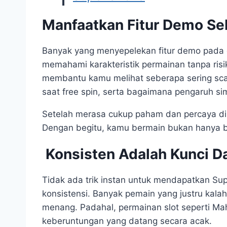
Manfaatkan Fitur Demo Se
Banyak yang menyepelekan fitur demo pada ga
memahami karakteristik permainan tanpa ris
membantu kamu melihat seberapa sering sca
saat free spin, serta bagaimana pengaruh s
Setelah merasa cukup paham dan percaya diri
Dengan begitu, kamu bermain bukan hanya be
Konsisten Adalah Kunci D
Tidak ada trik instan untuk mendapatkan S
konsistensi. Banyak pemain yang justru kala
menang. Padahal, permainan slot seperti 
keberuntungan yang datang secara acak.