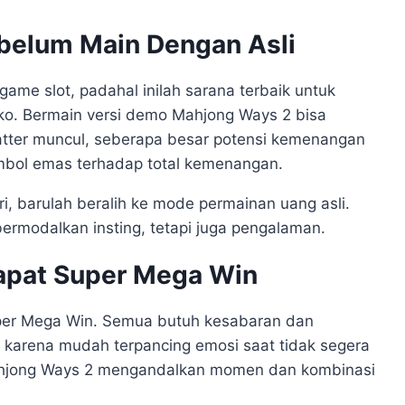
belum Main Dengan Asli
me slot, padahal inilah sarana terbaik untuk
iko. Bermain versi demo Mahjong Ways 2 bisa
tter muncul, seberapa besar potensi kemenangan
imbol emas terhadap total kemenangan.
, barulah beralih ke mode permainan uang asli.
rmodalkan insting, tetapi juga pengalaman.
apat Super Mega Win
uper Mega Win. Semua butuh kesabaran dan
h karena mudah terpancing emosi saat tidak segera
Mahjong Ways 2 mengandalkan momen dan kombinasi