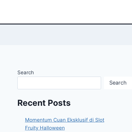
Search
Search
Recent Posts
Momentum Cuan Eksklusif di Slot
Fruity Halloween