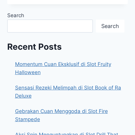
Search
Search
Recent Posts
Momentum Cuan Eksklusif di Slot Fruity
Halloween
Sensasi Rezeki Melimpah di Slot Book of Ra
Deluxe
Gebrakan Cuan Menggoda di Slot Fire
Stampede
Aksi Spin Menguntungkan di Slot Drill That