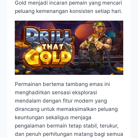
Gold menjadi incaran pemain yang mencari
peluang kemenangan konsisten setiap hari.
Permainan bertema tambang emas ini
menghadirkan sensasi eksplorasi
mendalam dengan fitur modern yang
dirancang untuk memaksimalkan peluang
keuntungan sekaligus menjaga
pengalaman bermain tetap stabil, terukur,
dan penuh perhitungan matang bagi semua