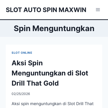
Skip
SLOT AUTO SPIN MAXWIN
to
content
Spin Menguntungkan
SLOT ONLINE
Aksi Spin
Menguntungkan di Slot
Drill That Gold
02/25/2026
Aksi spin menguntungkan di Slot Drill That